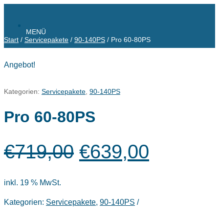
Start
/
Service­pakete
/
90-140PS
/ Pro 60-80PS
Angebot!
Kategorien:
Service­pakete
,
90-140PS
Pro 60-80PS
Ursprünglicher
Aktuelle
€
719,00
€
639,00
Preis
Preis
war:
ist:
€719,00
€639,00
inkl. 19 % MwSt.
Kategorien:
Service­pakete
,
90-140PS