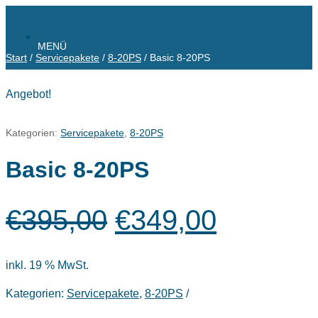
Start
/
Service­pakete
/
8-20PS
/ Basic 8-20PS
Angebot!
Kategorien:
Service­pakete
,
8-20PS
Basic 8-20PS
Ursprünglicher
Aktuelle
€
395,00
€
349,00
Preis
Preis
war:
ist:
€395,00
€349,00
inkl. 19 % MwSt.
Kategorien:
Service­pakete
,
8-20PS